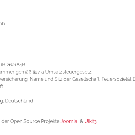
rab
HRB 262184B
nummer gemäß §27 a Umsatzsteuergesetz:
versicherung: Name und Sitz der Gesellschaft: Feuersozietät 
ft
g: Deutschland
g der Open Source Projekte
Joomla!
&
UIkit3
.