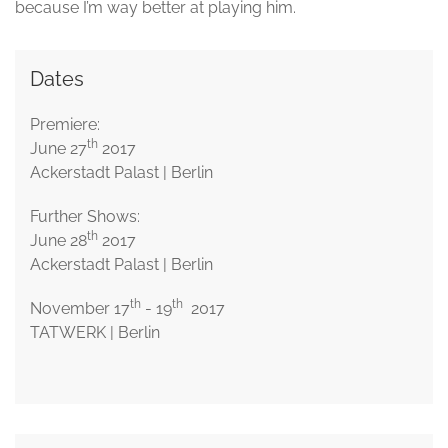
because I’m way better at playing him.
Dates
Premiere:
th
June 27
2017
Ackerstadt Palast | Berlin
Further Shows:
th
June 28
2017
Ackerstadt Palast | Berlin
th
th
November 17
- 19
2017
TATWERK | Berlin