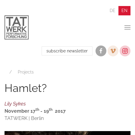
DE
EN
subscribe newsletter
Projects
Hamlet?
Lily Sykes
th
th
November 17
- 19
2017
TATWERK | Berlin