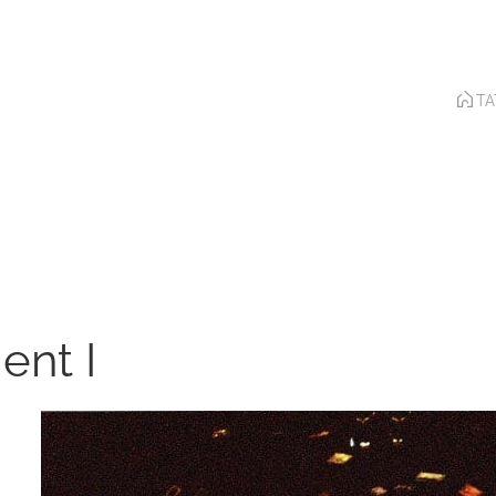
T
ent I