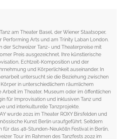
 Tanz am Theater Basel, der Wiener Staatsoper,
or Performing Arts und am Trinity Laban London.
 der Schweizer Tanz- und Theaterpreise mit
er Preis ausgezeichnet. Ihre künstlerische
rovisation, Echtzeit-Komposition und der
hrnehmung und Körperlichkeit auseinander. In
menarbeit untersucht sie die Beziehung zwischen
örper in unterschiedlichem räumlichem
re Arbeit im Theater, Museum oder im öffentlichen
in für Improvisation und inklusiven Tanz und
sive und interkulturelle Tanzprojekte.
LAY wurde 2021 im Theater ROXY Birsfelden und
össische Kunst Berlin uraufgeführt. Seitdem
 für das 48-Stunden-Neukölln Festival in Berlin,
weizer Tour im Rahmen des Tanzfests 2022 im