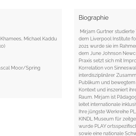
Biographie
Mirjam Gurtner studierte
y Khamees, Michael Kaddu
dem Liverpool Institute f
ko)
2021 wurde sie im Rahmen
dem June Johnson Newcom
Praxis setzt sich mit Imp
ascal Moor/Spring
Korrelation von Sinneswa
interdisziplinärer Zusam
Publikum und bewegtem K
Kontext und inszeniert ih
Raum. Mirjam ist Pädagog
leitet internationale inklu
Ihre jüngste Werkreihe P
KINDL Museum für zeitgen
wurde PLAY ortsspezifisch
sowie eine nationale Sch