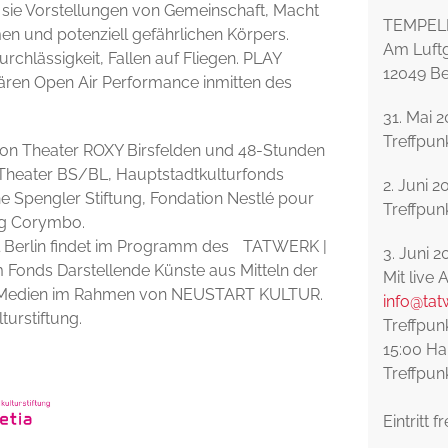
sie Vorstellungen von Gemeinschaft, Macht
TEMPEL
men und potenziell gefährlichen Körpers.
Am Luft
urchlässigkeit, Fallen auf Fliegen. PLAY
12049 Be
inären Open Air Performance inmitten des
31. Mai 2
Treffpun
von Theater ROXY Birsfelden und 48-Stunden
 Theater BS/BL, Hauptstadtkulturfonds
2. Juni 2
e Spengler Stiftung, Fondation Nestlé pour
Treffpun
ung Corymbo.
l Berlin findet im Programm des TATWERK |
3. Juni 2
 Fonds Darstellende Künste aus Mitteln der
Mit live
nd Medien im Rahmen von NEUSTART KULTUR.
info@tat
turstiftung.
Treffpun
15:00 H
Treffpun
Eintritt f