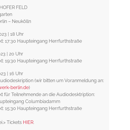
HOFER FELD
garten
rlin – Neukölln
023 | 18 Uhr
kt: 17:30 Haupteingang Herrfurthstraße
023 | 20 Uhr
kt: 19:30 Haupteingang Herrfurthstraße
023 | 16 Uhr
 Audiodeskription (wir bitten um Voranmeldung an:
werk-berlin.de
)
kt für Teilnehmende an die Audiodesktription:
aupteingang Columbiadamm
kt: 15:30 Haupteingang Herrfurthstraße
rei.> Tickets
HIER
.