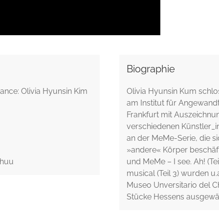
Biographie
ance: Olivia Hyunsin Kim
Olivia Hyunsin Kum schlo
am Institut für Angewan
Frankfurt mit Auszeichnun
verschiedenen Künstler_in
an der MeMe-Serie, die s
»andere« Körper beschäfti
chuu
und MeMe – I see. Ah! (Te
musical (Teil 3) wurden u
Museo Unversitario del C
Stücke Hessens ausgewäh