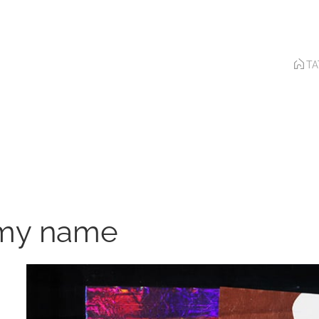
T
 my name