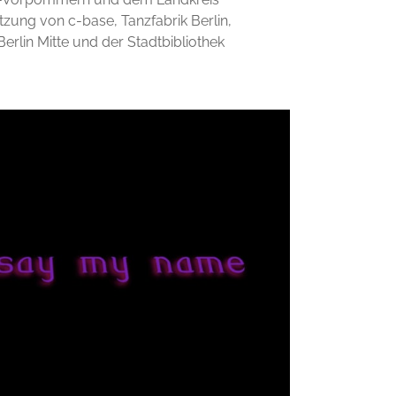
zung von c-base, Tanzfabrik Berlin,
rlin Mitte und der Stadtbibliothek