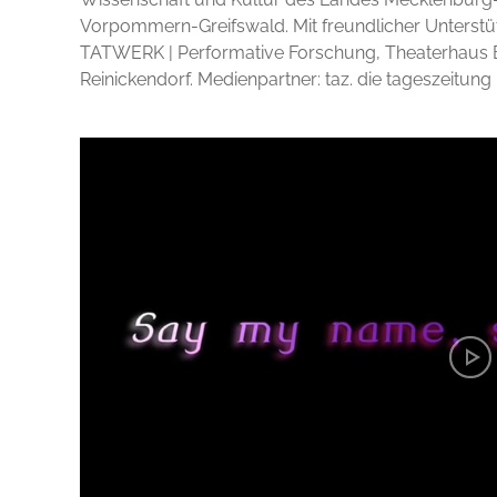
Vorpommern-Greifswald. Mit freundlicher Unterstüt
TATWERK | Performative Forschung, Theaterhaus Be
Reinickendorf. Medienpartner: taz. die tageszeitung