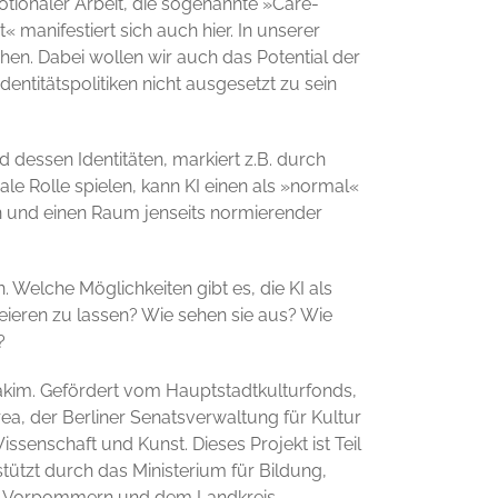
otionaler Arbeit, die sogenannte »Care-
« manifestiert sich auch hier. In unserer
. Dabei wollen wir auch das Potential der
dentitätspolitiken nicht ausgesetzt zu sein
dessen Identitäten, markiert z.B. durch
le Rolle spielen, kann KI einen als »normal«
n und einen Raum jenseits normierender
 Welche Möglichkeiten gibt es, die KI als
eieren zu lassen? Wie sehen sie aus? Wie
?
kim. Gefördert vom Hauptstadtkulturfonds,
ea, der Berliner Senatsverwaltung für Kultur
senschaft und Kunst. Dieses Projekt ist Teil
tützt durch das Ministerium für Bildung,
g-Vorpommern und dem Landkreis