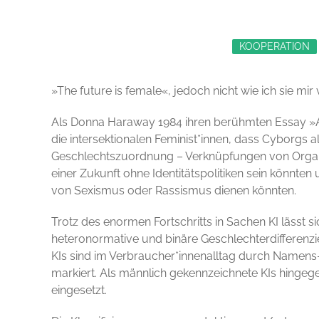
KOOPERATION
»The future is female«, jedoch nicht wie ich sie mir 
Als Donna Haraway 1984 ihren berühmten Essay »A 
die intersektionalen Feminist*innen, dass Cyborgs 
Geschlechtszuordnung – Verknüpfungen von Orga
einer Zukunft ohne Identitätspolitiken sein könnt
von Sexismus oder Rassismus dienen könnten.
Trotz des enormen Fortschritts in Sachen KI lässt 
heteronormative und binäre Geschlechterdifferenzie
KIs sind im Verbraucher*innenalltag durch Namen
markiert. Als männlich gekennzeichnete KIs hingeg
eingesetzt.