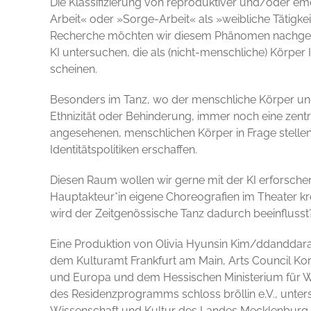
Die Klassifizierung von reproduktiver und/oder em
Arbeit« oder »Sorge-Arbeit« als »weibliche Tätigkeit
Recherche möchten wir diesem Phänomen nachgehen
KI untersuchen, die als (nicht-menschliche) Körper I
scheinen.
Besonders im Tanz, wo der menschliche Körper und 
Ethnizität oder Behinderung, immer noch eine zentra
angesehenen, menschlichen Körper in Frage stelle
Identitätspolitiken erschaffen.
Diesen Raum wollen wir gerne mit der KI erforschen.
Hauptakteur*in eigene Choreografien im Theater kr
wird der Zeitgenössische Tanz dadurch beeinflusst
Eine Produktion von Olivia Hyunsin Kim/ddanddara
dem Kulturamt Frankfurt am Main, Arts Council Kor
und Europa und dem Hessischen Ministerium für Wis
des Residenzprogramms schloss bröllin e.V., unters
Wissenschaft und Kultur des Landes Mecklenbur