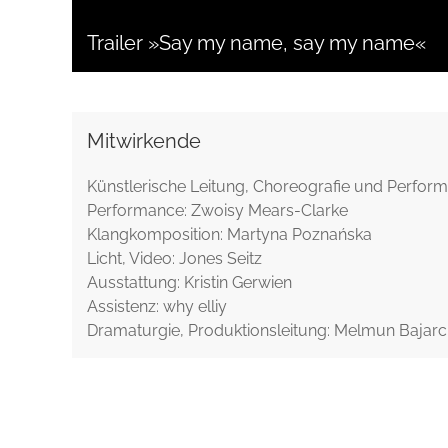
Trailer »Say my name, say my name«
Mitwirkende
Künstlerische Leitung, Choreografie und Perform
Performance: Zwoisy Mears-Clarke
Klangkomposition: Martyna Poznańska
Licht, Video: Jones Seitz
Ausstattung: Kristin Gerwien
Assistenz: why elliy
Dramaturgie, Produktionsleitung: Melmun Bajar