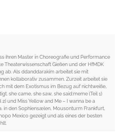
ss ihren Master in Choreografie und Performance
dte Theaterwissenschaft Gießen und der HfMDK
g ab. Als ddanddarakim arbeitet sie mit
nen kollaborativ zusammen. Zurzeit arbeitet sie
ich mit dem Exotismus im Bezug auf nichtweiße,
gt. she came, she saw, she said:meme (Teil 1)
il 2) und Miss Yellow and Me – I wanna be a
.a. in den Sophiensælen, Mousonturm Frankfurt,
hopo Mexico gezeigt und als eines der besten
lt.