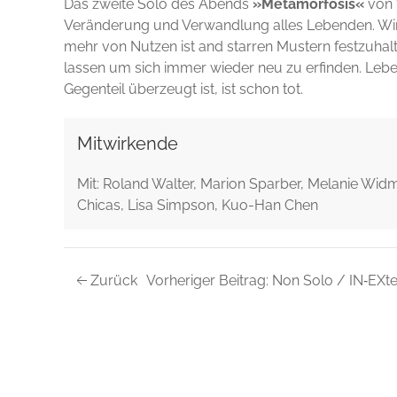
Das zweite Solo des Abends
»Metamorfosis«
von Y
Veränderung und Verwandlung alles Lebenden. Wir be
mehr von Nutzen ist and starren Mustern festzuhal
lassen um sich immer wieder neu zu erfinden. Le
Gegenteil überzeugt ist, ist schon tot.
Mitwirkende
Mit: Roland Walter, Marion Sparber, Melanie Widma
Chicas, Lisa Simpson, Kuo-Han Chen
Zurück
Vorheriger Beitrag: Non Solo / IN‑EXt