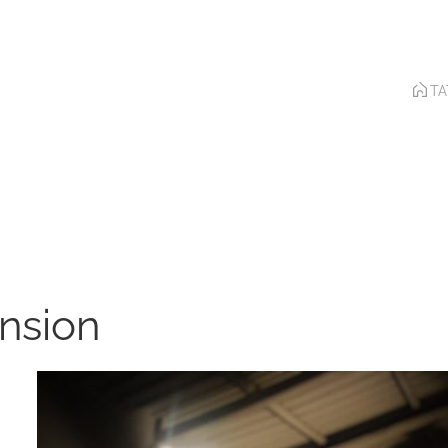
T
nsion