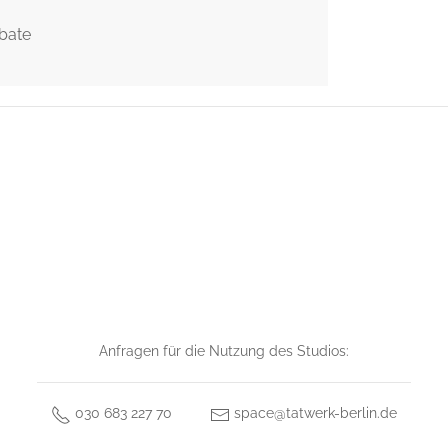
bate
Anfragen für die Nutzung des Studios:
030 683 227 70
space@tatwerk-berlin.de