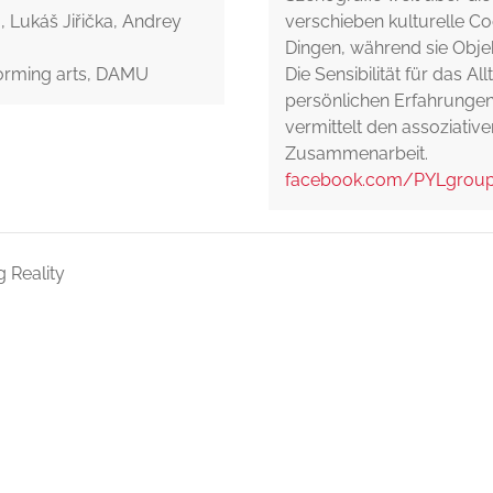
 Lukáš Jiřička, Andrey
verschieben kulturelle 
Dingen, während sie Obje
forming arts, DAMU
Die Sensibilität für das A
persönlichen Erfahrungen 
vermittelt den assoziativ
Zusammenarbeit.
facebook.com/PYLgrou
g Reality