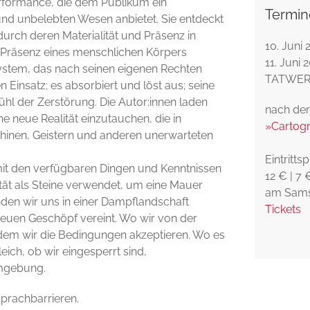
 Performance, die dem Publikum ein
Termin
und unbelebten Wesen anbietet. Sie entdeckt
urch deren Materialität und Präsenz in
10. Juni 
e Präsenz eines menschlichen Körpers
11. Juni 
System, das nach seinen eigenen Rechten
TATWERK 
en Einsatz; es absorbiert und löst aus; seine
ühl der Zerstörung. Die Autor:innen laden
nach der
ne neue Realität einzutauchen, die in
»Cartogr
nen, Geistern und anderen unerwarteten
Eintrittsp
 mit den verfügbaren Dingen und Kenntnissen
12 € | 7
tät als Steine verwendet, um eine Mauer
am Sams
nden wir uns in einer Dampflandschaft
Tickets
euen Geschöpf vereint. Wo wir von der
ndem wir die Bedingungen akzeptieren. Wo es
eich, ob wir eingesperrt sind,
Umgebung.
Sprachbarrieren.