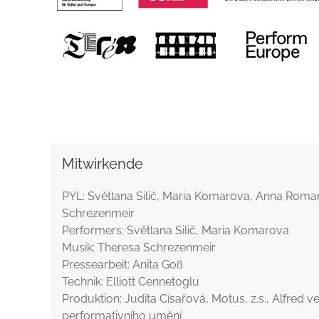
Mitwirkende
PYL: Světlana Silič, Maria Komarova, Anna Roma
Schrezenmeir
Performers: Světlana Silič, Maria Komarova
Musik: Theresa Schrezenmeir
Pressearbeit: Anita Goß
Technik: Elliott Cennetoglu
Produktion: Judita Císařová, Motus, z.s., Alfred 
performativního umění