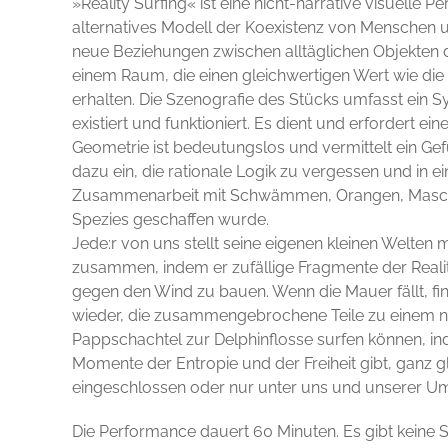
»Reality Surfing« ist eine nicht-narrative visuelle
alternatives Modell der Koexistenz von Menschen 
neue Beziehungen zwischen alltäglichen Objekten d
einem Raum, die einen gleichwertigen Wert wie di
erhalten. Die Szenografie des Stücks umfasst ein 
existiert und funktioniert. Es dient und erfordert ein
Geometrie ist bedeutungslos und vermittelt ein Gef
dazu ein, die rationale Logik zu vergessen und in ei
Zusammenarbeit mit Schwämmen, Orangen, Maschi
Spezies geschaffen wurde.
Jede:r von uns stellt seine eigenen kleinen Welten
zusammen, indem er zufällige Fragmente der Reali
gegen den Wind zu bauen. Wenn die Mauer fällt, fi
wieder, die zusammengebrochene Teile zu einem n
Pappschachtel zur Delphinflosse surfen können, i
Momente der Entropie und der Freiheit gibt, ganz gl
eingeschlossen oder nur unter uns und unserer 
Die Performance dauert 60 Minuten. Es gibt keine 