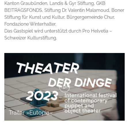
Kanton Graubünden, Landis & Gyr Stiftung, GKB
BEITRAGSFONDS, Stiftung Dr. Valentin Malamoud, Boner
Stiftung für Kunst und Kultur, Bürgergemeinde Chur,
Fondazione Winterhalter.
Das Gastspiel wird unterstützt durch Pro Helvetia –
Schweizer Kulturstiftung.
Trailer »Eutopia«