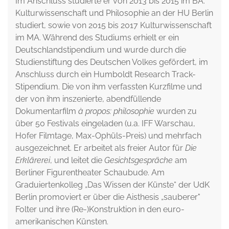
Im Anschluss studierte er von 2013 bis 2015 im BA.
Kulturwissenschaft und Philosophie an der HU Berlin
studiert, sowie von 2015 bis 2017 Kulturwissenschaft
im MA. Während des Studiums erhielt er ein
Deutschlandstipendium und wurde durch die
Studienstiftung des Deutschen Volkes gefördert, im
Anschluss durch ein Humboldt Research Track-
Stipendium. Die von ihm verfassten Kurzfilme und
der von ihm inszenierte, abendfüllende
Dokumentarfilm
à propos: philosophie
wurden zu
über 50 Festivals eingeladen (u.a. IFF Warschau,
Hofer Filmtage, Max-Ophüls-Preis) und mehrfach
ausgezeichnet. Er arbeitet als freier Autor für
Die
Erklärerei
, und leitet die
Gesichtsgespräche
am
Berliner Figurentheater Schaubude. Am
Graduiertenkolleg „Das Wissen der Künste“ der UdK
Berlin promoviert er über die Aisthesis „sauberer"
Folter und ihre (Re-)Konstruktion in den euro-
amerikanischen Künsten.