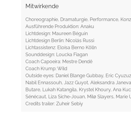
Mitwirkende
Choreographie, Dramaturgie, Performance, Konze
Ausführende Produktion: Anaku
Lichtdesign: Maureen Béguin
Lichtdesign Berlin: Nicolás Russi
Lichtassistenz: Eloísa Berno Kölln
Sounddesign: Loucka Fiagan
Coach Capoeira: Mestre Dendê
Coach Krump: Wild
Outside eyes: Daniel Blange Gubbay, Eric Cyuzuz
Nabil Ennassouh, Jazz Guyot, Aleksandra Janev
Butare, Lukah Katangila, Krystel Khoury, Ana Kuc
Sénécaut, Liza Siche-Jouan, Milø Slayers, Mari
Credits trailer: Zuheir Sebiy