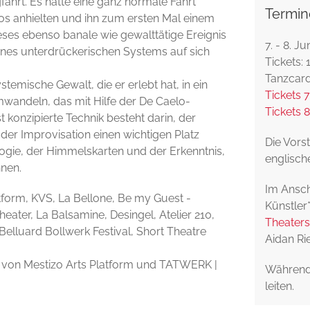
fahrt. Es hätte eine ganz normale Fahrt
Termin
tos anhielten und ihn zum ersten Mal einem
ieses ebenso banale wie gewalttätige Ereignis
7. - 8. J
ines unterdrückerischen Systems auf sich
Tickets:
Tanzcar
temische Gewalt, die er erlebt hat, in ein
Tickets 7
mwandeln, das mit Hilfe der De Caelo-
Tickets 8
 konzipierte Technik besteht darin, der
 der Improvisation einen wichtigen Platz
Die Vorst
logie, der Himmelskarten und der Erkenntnis,
englische
nen.
Im Ansch
form, KVS, La Bellone, Be my Guest -
Künstler
eater, La Balsamine, Desingel, Atelier 210,
Theaters
Belluard Bollwerk Festival, Short Theatre
Aidan Ri
rt von Mestizo Arts Platform und TATWERK |
Während 
leiten.