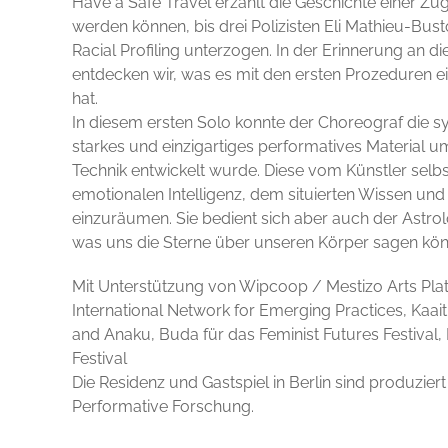
Have a Safe Travel erzählt die Geschichte einer Zug
werden können, bis drei Polizisten Eli Mathieu-Bus
Racial Profiling unterzogen. In der Erinnerung an d
entdecken wir, was es mit den ersten Prozeduren e
hat.
In diesem ersten Solo konnte der Choreograf die sys
starkes und einzigartiges performatives Material u
Technik entwickelt wurde. Diese vom Künstler selbst
emotionalen Intelligenz, dem situierten Wissen und
einzuräumen. Sie bedient sich aber auch der Astro
was uns die Sterne über unseren Körper sagen kön
Mit Unterstützung von Wipcoop / Mestizo Arts Plat
International Network for Emerging Practices, Kaaith
and Anaku, Buda für das Feminist Futures Festival, 
Festival
Die Residenz und Gastspiel in Berlin sind produzie
Performative Forschung.