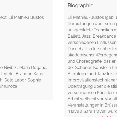
Biographie
pt: Eli Mathieu Bustos
Eli Mathieu-Bustos (geb. 19
Darbietungen über seine p
ausgebildete Techniken m
Ballett, Jazz, Breakdance 
verschiedenen Einflüsse
Dancehall, erforscht er le
akademischer Werdegang 
und Choreografie, das er
o Niyibizi, Maria Dogahe,
der Schönen Künste in Br
a Imfeld, Brandon Kano
Astrologie und Tanz leiste
h, Soto Labor, Sophie
Improvisationstechnik na
e Umuhoza
Übertragung über die stilis
verschiedenen Künstlern 
Arbeit weltweit vor. Vor 
Veranstaltungen in Brüsse
"Have a Safe Travel" wur