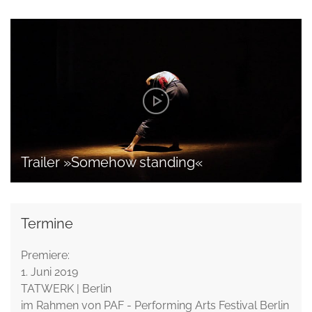
Trailer »Somehow standing«
Termine
Premiere:
1. Juni 2019
TATWERK | Berlin
im Rahmen von PAF - Performing Arts Festival Berlin