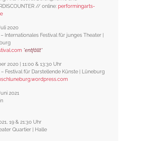
DISCOUNTER // online:
performingarts-
de
 Juli 2020
 Internationales Festival für junges Theater |
burg
stival.com
*entfällt*
ber 2020 | 11:00 & 13:30 Uhr
 – Festival für Darstellende Künste | Lüneburg
auschluneburg.wordpress.com
 Juni 2021
in
2021, 19 & 21:30 Uhr
ter Quartier | Halle