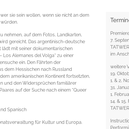
wer sie sein wollen, wenn sie nicht an dem
Termin
n würden.
Premiere
 zu nehmen, auf dem Fotos, Landkarten,
7. Septe
rd gereicht. Das argentinisch-deutsche
TATWERK 
 lädt mit seiner dokumentarischen
im Ansch
 – Los Alemanes del Volga“ zu einer
ensuche ein. Den Fährten der
weitere 
aus dem Hessischen nach Russland
19. Okto
dem amerikanischen Kontinent fortsetzten,
1. & 2, 
on und den Widersprüchen familiärer
31. Janu
es Paares auf der Suche nach einem “Queer
1. Febru
14. & 15.
TATWERK 
 und Spanisch
Instruct
atsverwaltung für Kultur und Europa.
Performi