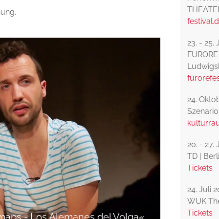
THEATER
hung.
festival.
23. - 25.
FURORE –
Ludwigs
furorefe
24. Okto
Szenario
kulturr
20. - 27.
TD | Berl
Tickets
24. Juli 
WUK Thea
Tickets
t maps - Los Alemanes del Volga«