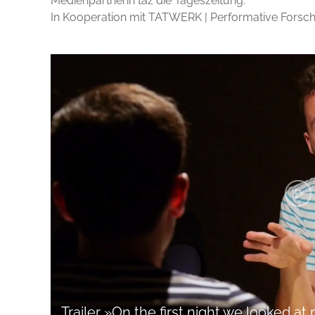
Medienpartnerin taz die Tageszeitung.
In Kooperation mit TATWERK | Performative Forsc
Trailer »On the first night we looked a