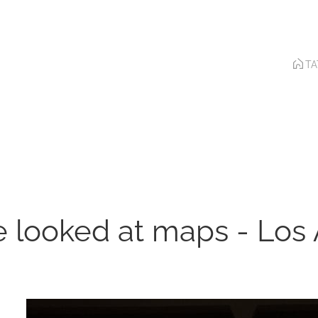
T
we looked at maps - Lo