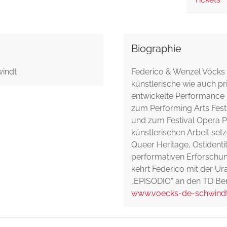
Biographie
windt
Federico & Wenzel Vöcks 
künstlerische wie auch pr
entwickelte Performance „
zum Performing Arts Festi
und zum Festival Opera Pr
künstlerischen Arbeit set
Queer Heritage, Ostidenti
performativen Erforschu
kehrt Federico mit der U
„EPISODIO“ an den TD Ber
www.voecks-de-schwindt